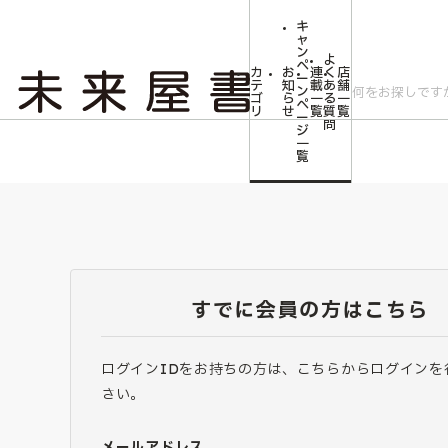
キ
ャ
ン
よ
ペ
カ
お
連
く
店
ー
テ
知
載
あ
舗
ン
ゴ
ら
一
る
一
ペ
リ
せ
覧
質
覧
ー
問
ジ
一
覧
すでに会員の方はこちら
ログインIDをお持ちの方は、こちらからログインを
さい。
メールアドレス