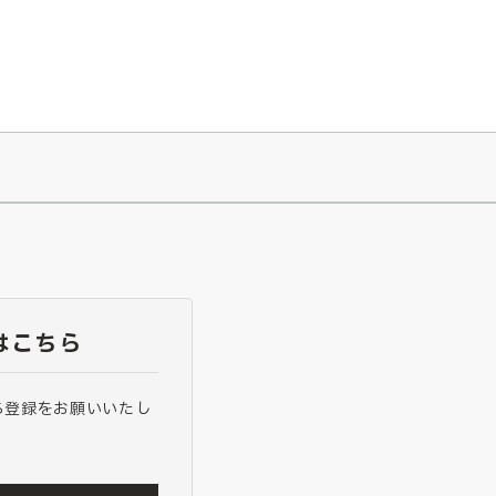
026/7/23
『ONE PIECE magazine 021 ONE PIECEカード付き同梱版』発売延期のご案内
はこちら
ら登録をお願いいたし