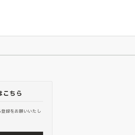
026/7/23
『ONE PIECE magazine 021 ONE PIECEカード付き同梱版』発売延期のご案内
はこちら
ら登録をお願いいたし