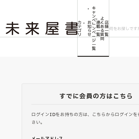
キ
ャ
ン
よ
ペ
カ
お
連
く
店
ー
テ
知
載
あ
舗
ン
ゴ
ら
一
る
一
ペ
リ
せ
覧
質
覧
ー
問
ジ
一
覧
すでに会員の方はこちら
ログインIDをお持ちの方は、こちらからログインを
さい。
メールアドレス