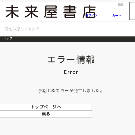
2026/7/23
『ONE PIECE magazine 021 ONE PIECEカード付き同梱版』発売延期のご案内
0
ログイン
カート
トップ
エラー情報
Error
予期せぬエラーが発生しました。
トップページへ
戻る